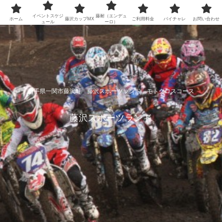
イベントスケジ
藤耐（エンデュ
ホーム
藤沢カップMX
ご利用料金
バイチャレ
お問い合わせ
ュール
ーロ）
岩手県一関市藤沢町 藤沢スポーツランド モトクロスコース
藤沢スポーツランド